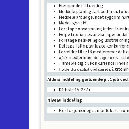
o/18 medlemmer
deltager akti
Fremmøde til træning.
Tilmelde dig til konkurrencer 
Meddele planlagt afbud 1 mdr. forud
t
Holde dig dagligt opdateret på
Meddele afbud grundet sygdom hurt
Møde i god tid.
Alders inddeling gældende pr. 1 ju
Foretage opvarmning inden trænin
Følge trænernes anvisninger under
K3 hold 7-11 år
Foretage nedkøling og udstrækning 
K2 hold 12-14 år
Deltage i alle planlagte konkurren
K1 hold 15-25 år
Forældre til u/18 medlemmer deltag
o/18 medlemmer
deltager aktivt i k
Niveau inddeling
Tilmelde dig til konkurrencer inden 
træni
Holde dig dagligt opdateret på
C er her man starter som lille 
B er pt. under revurdering og i
Alders inddeling gældende pr. 1 juli ve
A er pt. under revurdering og i
E er for junior og senior løber
K1 hold 15-25 år
Holdrokade
Niveau inddeling
I sommer pausen foretager vi aldersmæ
E er for junior og senior løbere, so
rykket). I løbet af sæsonen vurderer
du skal indplaceres anderledes.