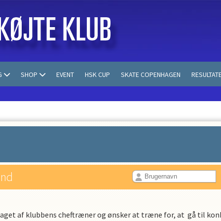
G
SHOP
EVENT
HSK CUP
SKATE COPENHAGEN
RESULTAT
 ind
taget af klubbens cheftræner og ønsker at træne for, at gå til k