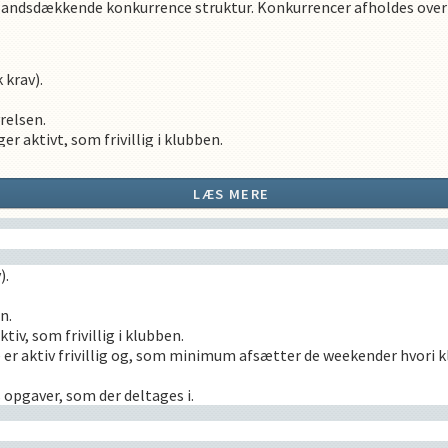
landsdækkende konkurrence struktur. Konkurrencer afholdes over 
krav).
relsen.
er aktivt, som frivillig i klubben.
ældre er aktiv frivillig og som minimum afsætter de weekender hv
LÆS MERE
gheds opgaver, som der deltages i.
).
forud.
 hurtigst muligt.
n.
tiv, som frivillig i klubben.
æning.
 er aktiv frivillig og, som minimum afsætter de weekender hvori 
nder træning.
ning efter endt træning.
 opgaver, som der deltages i.
rencer i segment A1, A2, eller B1
eltager aktivt i klubarbejde herunder stævner, samt opstarts mø