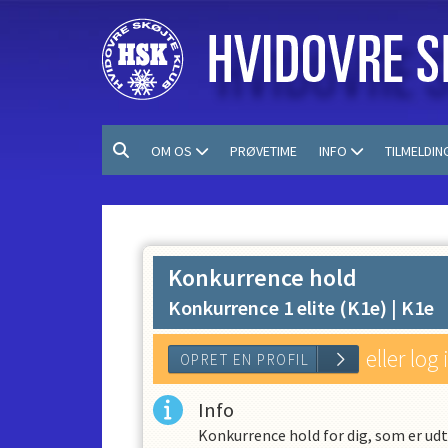
OM OS
PRØVETIME
INFO
TILMELDIN
Konkurrence hold
Konkurrence 1 elite (K1e) |
K1e
eller log
Info
Konkurrence hold for dig, som er ud