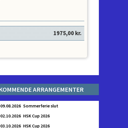
.
 sidste 10 min af en træning.
1975,00
kr.
forpligtigelser.
 ikke efterkommer cheftrænerens og
KOMMENDE ARRANGEMENTER
09.08.2026
Sommerferie slut
02.10.2026
HSK Cup 2026
03.10.2026
HSK Cup 2026