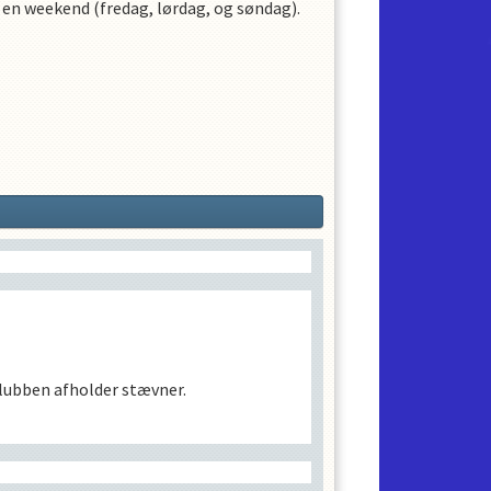
en weekend (fredag, lørdag, og søndag).
or klubben afholder stævner.
klubben afholder stævner.
de ultimo august.