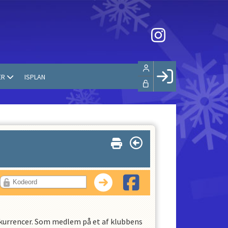
ER
ISPLAN
Facebook login
Husk mig
Glemt password
Opret profil
LOG IND
onkurrencer. Som medlem på et af klubbens