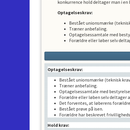
konkurrence hold deltager man i en 
Optagelseskrav:
OPRET EN PROFIL
Bestået unionsmærke (teknisk 
Træner anbefaling.
Optagelsessamtale med besty
Forældre eller løber selv deltag
Det forventes, at løberens for
Bestået prøve på isen.
Forældre har beskrevet frivilli
Hold krav:
Optagelseskrav:
Fremmøde til træning.
Bestået unionsmærke (teknisk krav
Meddele planlagt afbud 1 mdr. 
Træner anbefaling.
Meddele afbud grundet sygdom
Optagelsessamtale med bestyrelse
Møde i god tid.
Forældre eller løben selv deltager ak
Foretage opvarmning inden tr
Det forventes, at løberens forældre
Følge trænernes anvisninger u
Bestået prøve på isen.
Foretage nedkøling og udstræk
Forældre har beskrevet frivilligheds
Deltage i alle planlagte konkur
Hold krav:
Forældre til u/18 medlemmer d