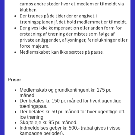
camps andre steder hvor et medlem er tilmeldt via
klubben.
Der trænes på de tider der er angivet i
træningsplanen jf. det hold medlemmet er tilmeldt.
Der gives ikke kompensation eller anden form for
erstatning af træning der mistes som følge af
private anliggender, aflysninger, ferielukninger eller
force majeure.
Medlemskabet kan ikke sættes på pause.
Priser
Medlemskab og grundkontingent kr. 175 pr.
måned.
Der betales kr. 150 pr. måned for hvert ugentlige
træningspas.
Der betales kr. 50 pr. måned for hver ugentlige off-
ice træning.
Skøjteleje kr. 95 pr. måned.
Indmeldelses gebyr kr. 500,- (rabat gives i visse
kampagne perioder).