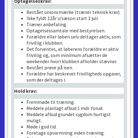
Optagelseskrav:
Bestået unionsmærke (træner teknisk krav).
Ikke fyldt 12år v/sæson start 1 juli
Træner anbefaling.
Optagelsessamtale med bestyrelsen.
Forældre eller løben selv deltager aktiv, som
frivillig i klubben.
Det forventes, at løberens forældre er aktiv
frivillig og, som minimum afsætter de
weekender hvori klubben afholder stævner.
Bestået prøve på isen.
Forældre har beskrevet frivilligheds opgaver,
som der deltages i.
Hold krav:
Fremmøde til træning.
Meddele planlagt afbud 1 mdr. forud.
Meddele afbud grundet sygdom hurtigst
muligt.
Møde i god tid.
Foretage opvarmning inden træning.