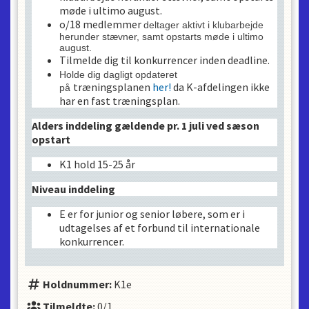
møde i ultimo august.
o/18 medlemmer
deltager aktivt i klubarbejde
herunder stævner, samt opstarts møde i ultimo
august
.
Tilmelde dig til konkurrencer inden deadline.
Holde dig dagligt opdateret
træningsplanen
her!
da K-afdelingen ikke
på
har en fast træningsplan.
Alders inddeling gældende pr. 1 juli ved sæson
opstart
K1 hold 15-25 år
Niveau inddeling
E er for junior og senior løbere, som er i
udtagelses af et forbund til internationale
konkurrencer.
Holdnummer:
K1e
Tilmeldte:
0/1