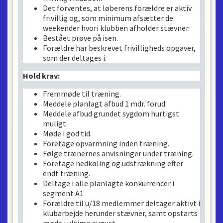
Det forventes, at løberens forældre er aktiv
frivillig og, som minimum afsætter de
weekender hvori klubben afholder stævner.
Bestået prøve på isen.
Forældre har beskrevet frivilligheds opgaver,
som der deltages i.
Hold krav:
Fremmøde til træning.
Meddele planlagt afbud 1 mdr. forud.
Meddele afbud grundet sygdom hurtigst
muligt.
Møde i god tid.
Foretage opvarmning inden træning.
Følge trænernes anvisninger under træning.
Foretage nedkøling og udstrækning efter
endt træning.
Deltage i alle planlagte konkurrencer i
segment A1
Forældre til u/18 medlemmer deltager aktivt i
klubarbejde herunder stævner, samt opstarts
møde i ultimo august.