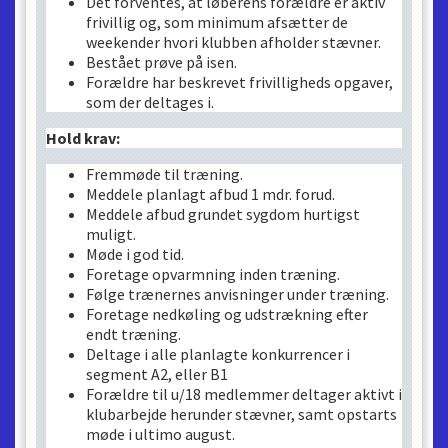
Det forventes, at løberens forældre er aktiv
frivillig og, som minimum afsætter de
weekender hvori klubben afholder stævner.
Bestået prøve på isen.
Forældre har beskrevet frivilligheds opgaver,
som der deltages i.
Hold krav:
Fremmøde til træning.
Meddele planlagt afbud 1 mdr. forud.
Meddele afbud grundet sygdom hurtigst
muligt.
Møde i god tid.
Foretage opvarmning inden træning.
Følge trænernes anvisninger under træning.
Foretage nedkøling og udstrækning efter
endt træning.
Deltage i alle planlagte konkurrencer i
segment A2, eller B1
Forældre til u/18 medlemmer deltager aktivt i
klubarbejde herunder stævner, samt opstarts
møde i ultimo august.