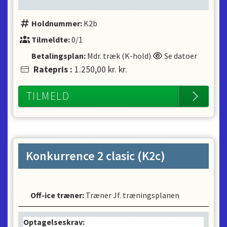
Holdnummer:
K2b
Tilmeldte:
0/1
Betalingsplan:
Mdr. træk (K-hold)
Se datoer
Ratepris
:
1.250,00 kr.
kr.
TILMELD
Konkurrence 2 clasic (K2c)
Off-ice træner
:
Træner Jf. træningsplanen
Optagelseskrav: