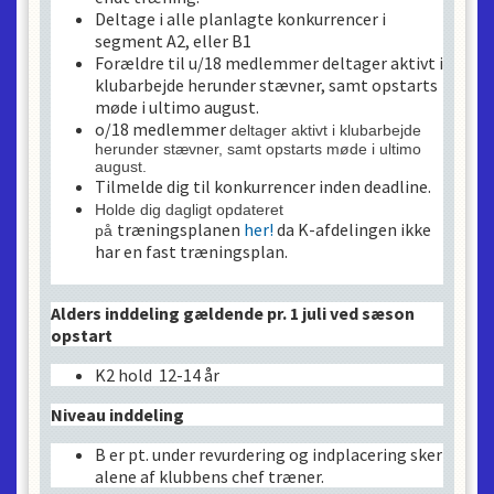
Deltage i alle planlagte konkurrencer i
segment A2, eller B1
Forældre til u/18 medlemmer deltager aktivt i
klubarbejde herunder stævner, samt opstarts
møde i ultimo august.
o/18 medlemmer
deltager aktivt i klubarbejde
herunder stævner, samt opstarts møde i ultimo
august
.
Tilmelde dig til konkurrencer inden deadline.
Holde dig dagligt opdateret
træningsplanen
her!
da K-afdelingen ikke
på
har en fast træningsplan.
Alders inddeling gældende pr. 1 juli ved sæson
opstart
K2 hold 12-14 år
Niveau inddeling
B er pt. under revurdering og indplacering sker
alene af klubbens chef træner.