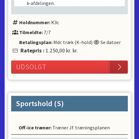
k-afdelingen.
Holdnummer:
K3c
Tilmeldte:
7/7
Betalingsplan:
Mdr. træk (K-hold)
Se datoer
Ratepris
:
1.250,00 kr.
kr.
UDSOLGT
Sportshold (S)
Off-ice træner
:
Træner Jf. træningsplanen