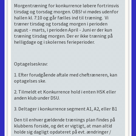
B er pt. under revurdering og indplacering sker
Morgentræning for konkurrence løbere fortrinsvis
alene af klubbens chef træner.
tirsdag og torsdag morgen. OBS! vi mødes udenfor
A er pt. under revurdering og indplacering sker
hallen kl. 7:10 og går fælles ind til træning. Vi
alene af klubbens chef træner.
træner tirsdag og torsdag morgen i perioden
E er for junior og senior løbere, som er i
august - marts, i perioden April - Juni er der kun
udtagelse af et forbund til internationale
træning tirsdag morgen. Der er ikke træning på
konkurrencer.
helligdage og i skolernes ferieperioder.
Holdrokade
I sommer pausen foretager vi aldersmæssig
Optagelseskrav:
oprykning, i forhold til din alder ved pr. 1 juli i hver
sæson (du modtage en system mail når du er rykket).
1. Efter forudgående aftale med cheftræneren, kan
I løbet af sæsonen vurderer trænerne løbende om
optagelses ske.
du skal indplaceres på et andet niveau. Trænerne vil
kontakte dig såfremt de skønner du skal indplaceres
2. Tilmeldt et Konkurrence hold i enten HSK eller
anderledes.
anden klub under DSU.
Yderlige
3. Deltager i konkurrence segment A1, A2, eller B1
Evt. aflysninger i træningsplanen giver ikke ret
Den til enhver gældende trænings plan findes på
til kontingent refusion eller erstatnings
træning.
klubbens forside, og det er vigtigt, at man altid
Under træningen opholder forældre og
holde sig dagligt opdateret på evt. ændringer /