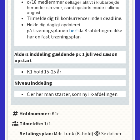
o/18 medlemmer
deltager aktivt i klubarbejde
herunder stævner, samt opstarts møde i ultimo
august
.
Tilmelde dig til konkurrencer inden deadline.
Holde dig dagligt opdateret
træningsplanen
her!
da K-afdelingen ikke
på
har en fast træningsplan.
Alders inddeling gældende pr. 1 juli ved sæson
opstart
K1 hold 15-25 år
Niveau inddeling
C er her man starter, som ny i k-afdelingen.
Holdnummer:
K1c
Tilmeldte:
1/1
Betalingsplan:
Mdr. træk (K-hold)
Se datoer