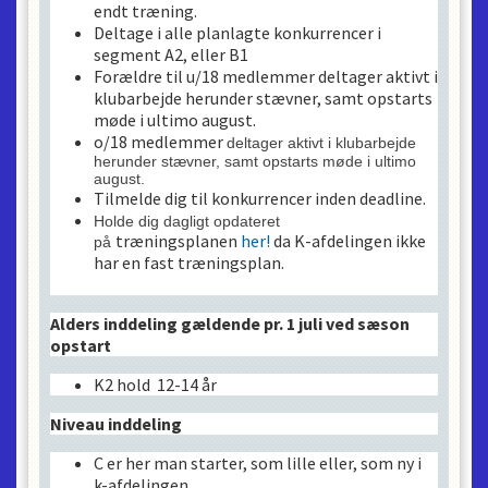
endt træning.
Deltage i alle planlagte konkurrencer i
segment A2, eller B1
Forældre til u/18 medlemmer deltager aktivt i
klubarbejde herunder stævner, samt opstarts
møde i ultimo august.
o/18 medlemmer
deltager aktivt i klubarbejde
herunder stævner, samt opstarts møde i ultimo
august
.
Tilmelde dig til konkurrencer inden deadline.
Holde dig dagligt opdateret
træningsplanen
her!
da K-afdelingen ikke
på
har en fast træningsplan.
Alders inddeling gældende pr. 1 juli ved sæson
opstart
K2 hold 12-14 år
Niveau inddeling
C er her man starter, som lille eller, som ny i
k-afdelingen.