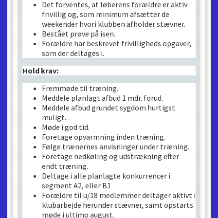
Det forventes, at løberens forældre er aktiv
frivillig og, som minimum afsætter de
weekender hvori klubben afholder stævner.
Bestået prøve på isen.
Forældre har beskrevet frivilligheds opgaver,
som der deltages i.
Hold krav:
Fremmøde til træning.
Meddele planlagt afbud 1 mdr. forud.
Meddele afbud grundet sygdom hurtigst
muligt.
Møde i god tid.
Foretage opvarmning inden træning.
Følge trænernes anvisninger under træning.
Foretage nedkøling og udstrækning efter
endt træning.
Deltage i alle planlagte konkurrencer i
segment A2, eller B1
Forældre til u/18 medlemmer deltager aktivt i
klubarbejde herunder stævner, samt opstarts
møde i ultimo august.