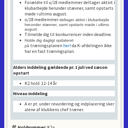
Forældre til u/18 medlemmer deltager aktivt i
klubarbejde herunder stævner, samt opstarts
møde i ultimo august.
o/18 medlemmer
deltager aktivt i klubarbejde
herunder stævner, samt opstarts møde i ultimo
august
.
Tilmelde dig til konkurrencer inden deadline.
Holde dig dagligt opdateret
træningsplanen
her!
da K-afdelingen ikke
på
har en fast træningsplan.
Alders inddeling gældende pr. 1 juli ved sæson
opstart
K2 hold 12-14 år
Niveau inddeling
A er pt. under revurdering og indplacering sker
alene af klubbens chef træner.
Holdnummer:
K2a