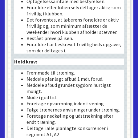
Optagelsessamtale med bestyrelsen.
Forældre eller løben selv deltager aktiv, som
frivillig i klubben.
Det forventes, at løberens forældre er aktiv
frivillig og, som minimum afsætter de
weekender hvori klubben afholder stævner.
Bestået prøve på isen.
Forældre har beskrevet frivilligheds opgaver,
som der deltages i.
Hold krav:
Fremmøde til træning.
Meddele planlagt afbud 1 mdr. forud.
Meddele afbud grundet sygdom hurtigst
muligt.
Møde i god tid.
Foretage opvarmning inden træning.
Følge trænernes anvisninger under træning.
Foretage nedkøling og udstrækning efter
endt træning.
Deltage i alle planlagte konkurrencer i
segment A1, A2