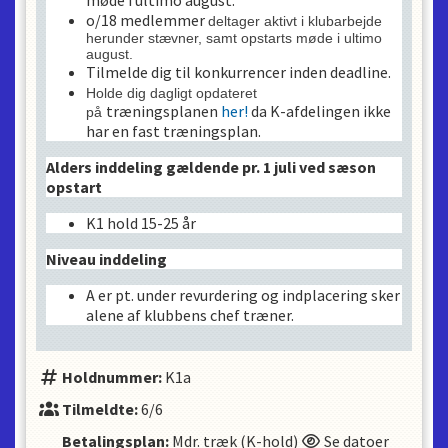
o/18 medlemmer
deltager aktivt i klubarbejde
herunder stævner, samt opstarts møde i ultimo
august
.
Tilmelde dig til konkurrencer inden deadline.
Holde dig dagligt opdateret
træningsplanen
her!
da K-afdelingen ikke
på
har en fast træningsplan.
Alders inddeling gældende pr. 1 juli ved sæson
opstart
K1 hold 15-25 år
Niveau inddeling
A er pt. under revurdering og indplacering sker
alene af klubbens chef træner.
Holdnummer:
K1a
Tilmeldte:
6/6
Betalingsplan:
Mdr. træk (K-hold)
Se datoer