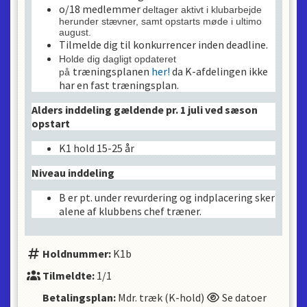
o/18 medlemmer
deltager aktivt i klubarbejde
herunder stævner, samt opstarts møde i ultimo
august
.
Tilmelde dig til konkurrencer inden deadline.
Holde dig dagligt opdateret
træningsplanen
her!
da K-afdelingen ikke
på
har en fast træningsplan.
Alders inddeling gældende pr. 1 juli ved sæson
opstart
K1 hold 15-25 år
Niveau inddeling
B er pt. under revurdering og indplacering sker
alene af klubbens chef træner.
Holdnummer:
K1b
Tilmeldte:
1/1
Betalingsplan:
Mdr. træk (K-hold)
Se datoer