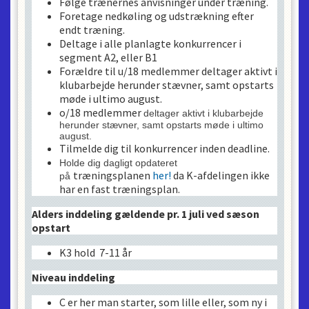
Følge trænernes anvisninger under træning.
Foretage nedkøling og udstrækning efter
endt træning.
Deltage i alle planlagte konkurrencer i
segment A2, eller B1
Forældre til u/18 medlemmer deltager aktivt i
klubarbejde herunder stævner, samt opstarts
møde i ultimo august.
o/18 medlemmer
deltager aktivt i klubarbejde
herunder stævner, samt opstarts møde i ultimo
august
.
Tilmelde dig til konkurrencer inden deadline.
Holde dig dagligt opdateret
træningsplanen
her!
da K-afdelingen ikke
på
har en fast træningsplan.
Alders inddeling gældende pr. 1 juli ved sæson
opstart
K3 hold 7-11 år
Niveau inddeling
C er her man starter, som lille eller, som ny i