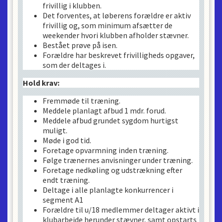
frivillig i klubben.
Det forventes, at løberens forældre er aktiv
frivillig og, som minimum afsætter de
weekender hvori klubben afholder stævner.
Bestået prøve på isen.
Forældre har beskrevet frivilligheds opgaver,
som der deltages i.
Hold krav:
Fremmøde til træning.
Meddele planlagt afbud 1 mdr. forud.
Meddele afbud grundet sygdom hurtigst
muligt.
Møde i god tid.
Foretage opvarmning inden træning.
Følge trænernes anvisninger under træning.
Foretage nedkøling og udstrækning efter
endt træning.
Deltage i alle planlagte konkurrencer i
segment A1
Forældre til u/18 medlemmer deltager aktivt i
klubarbejde herunder stævner, samt opstarts