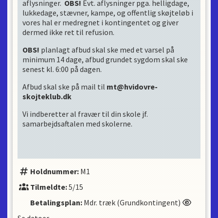
pårørende sig i klublokalet, dog er det tilladt
aflysninger.
OBS!
Evt. aflysninger pga. helligdage,
og følge de sidste 10 min af en træning.
lukkedage, stævner, kampe, og offentlig skøjteløb i
Der opkræves fuldt kontingent i perioden
vores hal er medregnet i kontingentet og giver
august-juni.
dermed ikke ret til refusion.
I maj måned rykkes træningen til en skøjtehal
på Sjælland.
OBS!
planlagt afbud skal ske med et varsel på
i juni måned tilbydes der alene off-ice træning
minimum 14 dage, afbud grundet sygdom skal ske
udendørs ved Frihedens Idrætscenter.
senest kl. 6:00 på dagen.
Klubben forbeholder sig ret til at rykke dig ud
af K-afdelingen, såfremt du ikke opretholder
Afbud skal ske på mail til
mt@hvidovre-
dine forpligtigelser.
skojteklub.dk
Klubben forbeholder sig ret til at afmelde dig
en konkurrence, såfremt du ikke vurderes klar.
Vi indberetter al fravær til din skole jf.
Klubben forbeholder sig ret til at tildele dig
samarbejdsaftalen med skolerne.
pausen / karantæne fra træning.
Klubben forbeholde sig ret til at rykke dig ud
af K-afdelingen såfremt løber og/eller
forældre ikke efterkommer cheftrænerens og
bestyrelsens anvisninger.
Holdnummer:
M1
Tilmeldte:
5/15
Betalingsplan:
Mdr. træk (Grundkontingent)
Se datoer