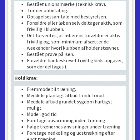
Bestået unionsmærke (teknisk krav).
Træner anbefaling.
Optagelsessamtale med bestyrelsen.
Forældre eller løben selv deltager aktiv, som
frivillig i klubben.
Det forventes, at løberens forældre er aktiv
frivillig og, som minimum afsætter de
weekender hvori klubben afholder stævner.
Bestået prøve på isen.
Forældre har beskrevet frivilligheds opgaver,
som der deltages i.
Hold krav:
Fremmøde til træning.
Meddele planlagt afbud 1 mdr. forud.
Meddele afbud grundet sygdom hurtigst
muligt.
Møde i god tid.
Foretage opvarmning inden træning.
Følge trænernes anvisninger under træning.
Foretage nedkøling og udstrækning efter
endt træning.