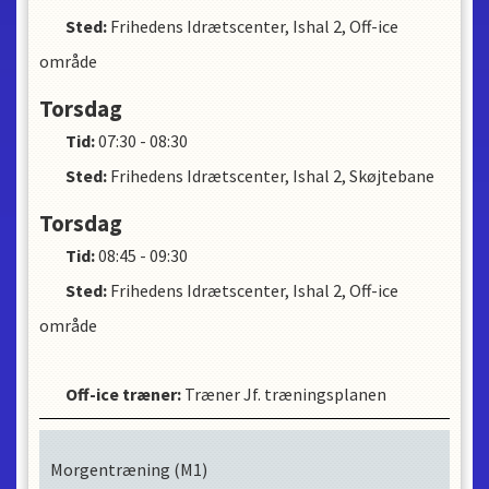
Deltage i alle planlagte konkurrencer i
Sted:
Frihedens Idrætscenter, Ishal 2, Off-ice
segment A1, A2, eller B1
Forældre til u/18 medlemmer deltager aktivt i
område
klubarbejde herunder stævner, samt opstarts
møde ultimo august.
Torsdag
o/18 medlemmer
deltager aktivt i klubarbejde
herunder stævner, samt opstarts møde i
Tid:
07:30 - 08:30
ultimo august
.
Tilmelde dig til konkurrencer inden deadline.
Sted:
Frihedens Idrætscenter, Ishal 2, Skøjtebane
Holde dig dagligt opdateret
træningsplanen
her!
da K-afdelingen ikke
på
Torsdag
har en fast træningsplan.
Tid:
08:45 - 09:30
Alders inddeling gældende pr. 1 juli ved sæson
Sted:
Frihedens Idrætscenter, Ishal 2, Off-ice
opstart
område
K3 hold 7-11 år
K2 hold 12-14 år
K1 hold 15-25 år
Off-ice træner
:
Træner Jf. træningsplanen
Niveau inddeling
C er her man starter som lille eller, som ny i K-
Morgentræning (M1)
afdelingen.