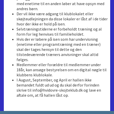
med enetime til en anden løber at have opsyn med
andres børn.
Der vil ikke være adgang til klublokalet eller
skøjteudlejningen da disse lokaler er låst af i de tider
hvor der ikke er hold på isen.
Selvtræningstiderne er forbeholdt træning og al
form for leg henvises til familieholdet.
Hvis der er løbere på isen som har undervisning
(enetime eller programtræning med en træner)
skal der tages hensyn til dette og den
tilstedeværende træners anvisninger skal altid
følges.
Medlemmer eller forældre til medlemmer under
18år, kan ansøge bestyrelsen om en digital nøgle til
klubbens klublokale.
I August, September, og April er hallen ikke
bemandet fuldt ud ud og du skal derfor forinden
skrive til info@hvidovre-skojteklub.dk og lave en
aftale om, at få hallen låst op.