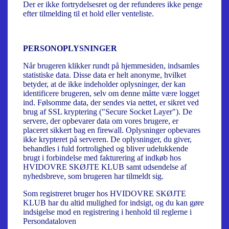
Der er ikke fortrydelsesret og der refunderes ikke penge
efter tilmelding til et hold eller venteliste.
PERSONOPLYSNINGER
Når brugeren klikker rundt på hjemmesiden, indsamles
statistiske data. Disse data er helt anonyme, hvilket
betyder, at de ikke indeholder oplysninger, der kan
identificere brugeren, selv om denne måtte være logget
ind. Følsomme data, der sendes via nettet, er sikret ved
brug af SSL kryptering ("Secure Socket Layer"). De
servere, der opbevarer data om vores brugere, er
placeret sikkert bag en firewall. Oplysninger opbevares
ikke krypteret på serveren. De oplysninger, du giver,
behandles i fuld fortrolighed og bliver udelukkende
brugt i forbindelse med fakturering af indkøb hos
HVIDOVRE SKØJTE KLUB samt udsendelse af
nyhedsbreve, som brugeren har tilmeldt sig.
Som registreret bruger hos HVIDOVRE SKØJTE
KLUB har du altid mulighed for indsigt, og du kan gøre
indsigelse mod en registrering i henhold til reglerne i
Persondataloven