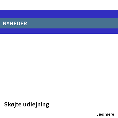
NYHEDER
udlejning
HSK jak
Læs mere