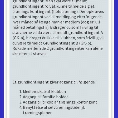
grundkontingent. Man skal være tilmeldt
Adgang til tilkøb af trænings kontingent
grundkontingent for, at kunne tilmelde sig et
Benyttelse af selvtræningstider jf.
trænings kontingent (holdtræning). Der opkræves
træningsplanen
grundkontingent ved tilmelding og efterfølgende
Off-ice træning i den periode hvor der ikke er is
hver måned så længe man er medlem (dog er juli
på anlægget
måned betalingsfri). Bidrager du som frivillig til
stævnerne vil du være tilmeldt grundkontingent A
Træningen foregår i Frihedens Idrætscenter i
(GK-a), bidrager du ikke til klubben, som frivillig vil
perioden august-april. I maj rykker al træning til
du være tilmeldt Grundkontingent B (GK-b).
Rødovre skøjtehal. I juni trænes der alene off-
Rokade mellem de 2 grundkontingenter kan alene
ice, som foregår udendørs ved Frihedens
ske efter et stævne.
Idrætscenter. I skolernes sommerferie holder
klubben ferielukket, dog genoptager vi al
træning i Frihedens idrætscenter d. 1 august.
Et grundkontingent giver adgang til følgende:
Medlemskab af klubben
Adgang til familie holdet
Adgang til tilkøb af trænings kontingent
Benyttelse af selvtræningstider jf.
træningsplanen