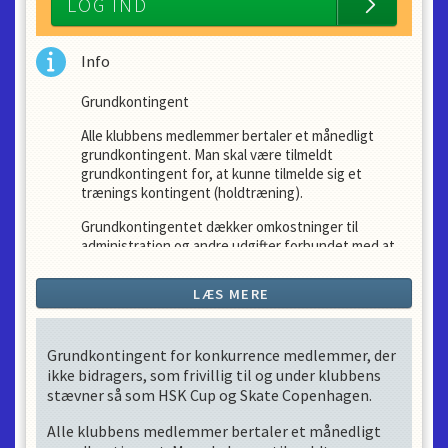
LOG IND
Info
Grundkontingent
Alle klubbens medlemmer bertaler et månedligt
grundkontingent. Man skal være tilmeldt
grundkontingent for, at kunne tilmelde sig et
trænings kontingent (holdtræning).
Grundkontingentet dækker omkostninger til
administration og andre udgifter forbundet med at
drive en forening, bl.a. bankgebyrer, kontingenter til
Dansk Skøjte Union og Hvidovre Kommunes
LÆS MERE
Idrætsråd, uddannelse af trænere, indkøb af
træningsudstyr og meget andet.
Grundkontingent for konkurrence medlemmer, der
Et grundkontingent giver adgang til følgende:
ikke bidragers, som frivillig til og under klubbens
stævner så som HSK Cup og Skate Copenhagen.
Medlemskab af klubben
Alle klubbens medlemmer bertaler et månedligt
Adgang til familie holdet