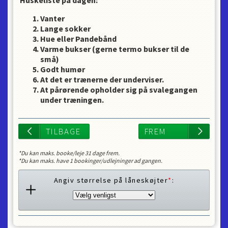
Huskeliste på dagen:
Vanter
Lange sokker
Hue eller Pandebånd
Varme bukser (gerne termo bukser til de
små)
Godt humør
At det er trænerne der underviser.
At pårørende opholder sig på svalegangen
under træningen.
*Du kan maks. booke/leje
31
dage frem.
*Du kan maks. have
1
bookinger/udlejninger ad gangen.
Angiv størrelse på låneskøjter
*
: