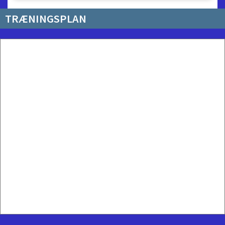
TRÆNINGSPLAN
TILBAGE
FR