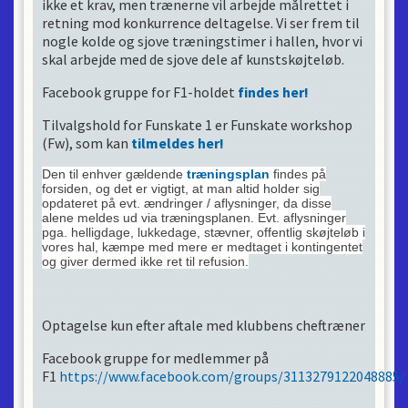
ikke et krav, men trænerne vil arbejde målrettet i
retning mod konkurrence deltagelse. Vi ser frem til
nogle kolde og sjove træningstimer i hallen, hvor vi
skal arbejde med de sjove dele af kunstskøjteløb.
Facebook gruppe for F1-holdet
findes her!
Tilvalgshold for Funskate 1 er Funskate workshop
(Fw), som kan
tilmeldes her!
Den til enhver gældende
træningsplan
findes på
forsiden, og det er vigtigt, at man altid holder sig
opdateret på evt. ændringer / aflysninger, da disse
alene meldes ud via træningsplanen. Evt. aflysninger
pga. helligdage, lukkedage, stævner, offentlig skøjteløb i
vores hal, kæmpe med mere er medtaget i kontingentet
og giver dermed ikke ret til refusion.
Optagelse kun efter aftale med klubbens cheftræner
Facebook gruppe for medlemmer på
F1
https://www.facebook.com/groups/3113279122048885/