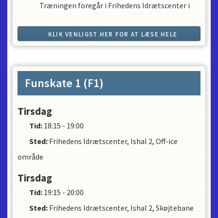
Træningen foregår i Frihedens Idrætscenter i
perioden august-juni. I April ændre
træningsplanen sig grundet overgang til
sommerdrift hvor der kun er en is-hal i drift. I
KLIK VENLIGST HER FOR AT LÆSE HELE
skolernes sommerferie holder klubben
BESKRIVELSEN
ferielukket, dog holder der camp i uge 30, 31, 32
som et tilkøb.
Funskate 1 (F1)
Tirsdag
Tid:
18:15 - 19:00
Sted:
Frihedens Idrætscenter, Ishal 2, Off-ice
område
Tirsdag
Tid:
19:15 - 20:00
Sted:
Frihedens Idrætscenter, Ishal 2, Skøjtebane