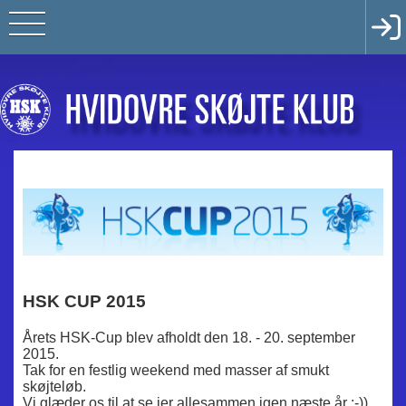
HSK CUP 2015
Årets HSK-Cup blev afholdt d
en
18. - 20. september
2015.
Tak for en festlig weekend med masser af smukt
skøjteløb.
Vi glæder os til at se jer allesammen igen næste år :-))