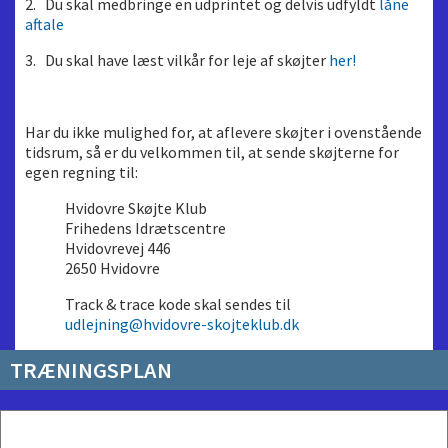
2. Du skal medbringe en udprintet og delvis udfyldt
låne
aftale
3. Du skal have læst vilkår for leje af skøjter
her!
Har du ikke mulighed for, at aflevere skøjter i ovenstående
tidsrum, så er du velkommen til, at sende skøjterne for
egen regning til:
Hvidovre Skøjte Klub
Frihedens Idrætscentre
Hvidovrevej 446
2650 Hvidovre
Track & trace kode skal sendes til
udlejning@hvidovre-skojteklub.dk
TRÆNINGSPLAN